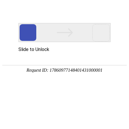
全国服务电话
0512-52672388
中文
/
英文
首页
产品中心
ENF级环保刨花板
E0级环保刨花板
防潮绿色环保刨花板
关于我们
企业文化
生产设备
新闻中心
公司动态
行业动态
联系我们
在线留言