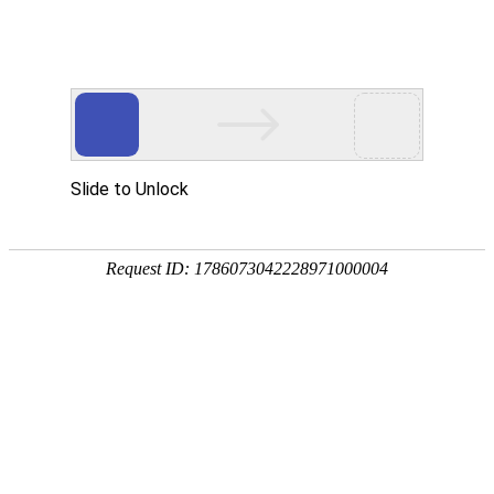
全国服务电话
0512-52672388
中文
/
英文
首页
产品中心
ENF级环保刨花板
E0级环保刨花板
防潮绿色环保刨花板
关于我们
企业文化
生产设备
新闻中心
公司动态
行业动态
联系我们
在线留言